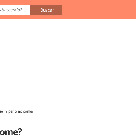
Buscar
ué mi perro no come?
come?