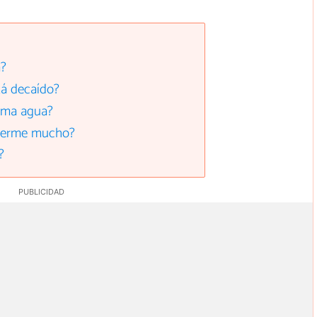
a?
tá decaído?
oma agua?
duerme mucho?
?