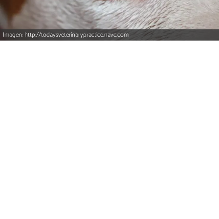
Imagen: http://todaysveterinarypractice.navc.com