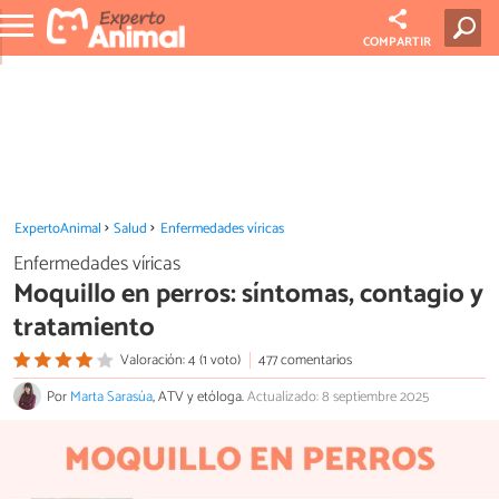
COMPARTIR
ExpertoAnimal
Salud
Enfermedades víricas
Enfermedades víricas
Moquillo en perros: síntomas, contagio y
tratamiento
Valoración: 4 (1 voto)
477 comentarios
Por
Marta Sarasúa
, ATV y etóloga.
Actualizado: 8 septiembre 2025