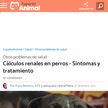
COMPARTIR
ExpertoAnimal
Salud
Otros problemas de salud
Otros problemas de salud
Cálculos renales en perros - Síntomas y
tratamiento
10 comentarios
Por
María Besteiros
, ATV y peluquera canina/felina.
31 diciembre 2017