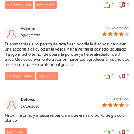
Ver
1
respuesta
Responder
0
0
0
0
María Besteiros
03/05/2021
Adriana
Su valoración:
Hola, cuando hay alguna duda sobre la causa de la muerte hay
03/07/2020
que buscar pruebas en la necropsia, que es lo que puede
Buenas tardes, a mi perrita de raza fresh poodle le diagnosticaron en
proporcionar información sobre las causas. Un saludo.
una ecografía cálculos en la vejiga, y una hernia al costado izquierdo
.Tengo mucho temor de operarla porque ya tiene alrededor de 8
0
0
años. Que es conveniente tratar primero? Les agradecería mucho que
me den un consejo profesional gracias.
Ver
2
respuestas
Responder
0
0
María Besteiros
03/07/2020
Dolores
Su valoración:
Hola Adriana, si los veterinarios que la han examinado consideran
23/05/2020
que es necesario operarla, son los que mejor te pueden aconsejar.
Mi perrita orino y al secarse par Ciera que era sal o polvo de gis color
La edad no es un problema para entrar en quirófano, siempre que
blanco
el estado general de la perra sea bueno. Por eso se le hacen
pruebas antes. Un saludo.
Responder
0
0