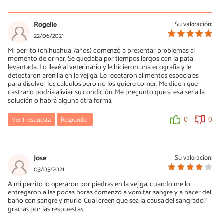
María Besteiros
28/07/2021
Rogelio
Su valoración:
Hola, depende de qué tipo sean los cristales. Un saludo.
22/06/2021
Mi perrito (chihuahua 7años) comenzó a presentar problemas al
0
0
momento de orinar. Se quedaba por tiempos largos con la pata
levantada. Lo llevé al veterinario y le hicieron una ecografia y le
detectaron arenilla en la vejiga. Le recetaron alimentos especiales
Cynthia
para disolver los cálculos pero no los quiere comer. Me dicen que
castrarlo podría aliviar su condición. Me pregunto que si esa sería la
31/07/2021
solución o habrá alguna otra forma.
Muchas gracias por su comentario. Hmm no sabría decirle qué
tipo sean :( ese tratamiento es por 45 días, espero funcione,
Ver
1
respuesta
Responder
0
0
aunque el segundo es antibiótico y como que me parecen
muchos días :/
María Besteiros
0
0
22/06/2021
Jose
Su valoración:
Hola, en principio el tratamiento básico de los cálculos es el que
03/05/2021
aparece en el artículo, es decir, el alimento específico y mucha
María Besteiros
A mi perrito lo operaron por piedras en la vejiga, cuando me lo
agua para favorecer la eliminación. No sé si tu perrito tiene algún
31/07/2021
entregaron a las pocas horas comenzo a vomitar sangre y a hacer del
otro trastorno que pueda mejorar con la castración, como un
baño con sangre y murio. Cual creen que sea la causa del sangrado?
aumento del tamaño de la próstata. Un saludo.
No tengo datos suficientes, pero si le han diagnosticado cistitis
gracias por las respuestas.
los tratamientos pueden ser prolongados.
0
0