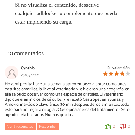
Si no visualiza el contenido, desactive
cualquier adblocker o complemento que pueda
estar impidiendo su carga.
10 comentarios
Cynthia
Su valoración:
28/07/2021
Hola, mi perrita hace una semana apróx empezó a botar como unas
costritas amarillas, la llevé al veterinario y le hicieron una ecografía, en
ella se pudo observar como una especie de cristales. El veterinario
dijo que eran inicios de cálculos, y le recetó Gastropet en ayunas, y
Amoxicilina+ácido clavulánico 30 min después de los alimentos, todo
esto para no llegar a cirugía. ¿Qué opina acerca del tratamiento? Se lo
agradecería bastante. Muchas gracias.
Ver
3
respuestas
Responder
0
0