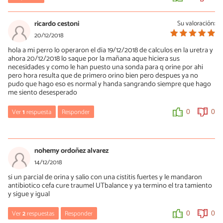
0
0
ricardo cestoni
Su valoración:
TATA
20/12/2018
16/08/2020
hola a mi perro lo operaron el dia 19/12/2018 de calculos en la uretra y
ahora 20/12/2018 lo saque por la mañana aque hiciera sus
Tranquila ,a la mía lo operaron pero si no o hace su perrita puede
necesidades y como le han puesto una sonda para q orine por ahi
colapsar,la cirugía un éxito,por pesar no la llevaba pero casi se me
pero hora resulta que de primero orino bien pero despues ya no
muere por el descuido
pudo que hago eso es normal y handa sangrando siempre que hago
me siento desesperado
0
0
Ver
1
respuesta
Responder
0
0
María Besteiros
20/12/2018
nohemy ordoñez alvarez
Hola, acude a tu veterinario para que revise la sonda. Un saludo.
14/12/2018
si un parcial de orina y salio con una cistitis fuertes y le mandaron
0
0
antibiotico cefa cure traumel UTbalance y ya termino el tra tamiento
y sigue y igual
Ver
2
respuestas
Responder
0
0