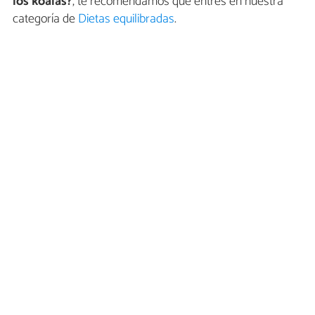
los koalas?
, te recomendamos que entres en nuestra
categoría de
Dietas equilibradas
.