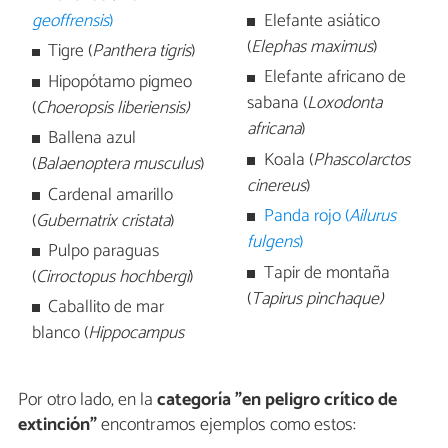
geoffrensis
)
Elefante asiático
(
Elephas maximus
)
Tigre (
Panthera tigris
)
Elefante africano de
Hipopótamo pigmeo
sabana (
Loxodonta
(
Choeropsis liberiensis)
africana
)
Ballena azul
Koala (
Phascolarctos
(
Balaenoptera musculus
)
cinereus
)
Cardenal amarillo
Panda rojo (
Ailurus
(
Gubernatrix cristata
)
fulgens
)
Pulpo paraguas
Tapir de montaña
(
Cirroctopus hochbergi
)
(
Tapirus pinchaque
)
Caballito de mar
blanco (
Hippocampus
Por otro lado, en la
categoría "en peligro crítico de
extinción"
encontramos ejemplos como estos: