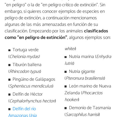
"en peligro" o la de "en peligro crítico de extinción". Sin
embargo, si quieres conocer ejemplos de especies en
peligro de extinción, a continuación mencionamos
algunas de las más amenazadas en función de su
clasificación. Empezando por los animales
clasificados
como "en peligro de extinción"
, algunos ejemplos son:
whitei
)
Tortuga verde
(
Chelonia mydas)
Nutria marina (
Enhydra
lutris
)
Tiburón ballena
(
Rhincodon typus
)
Nutria gigante
(
Pteronura brasiliensis
)
Pingüino de Galápagos
(
Spheniscus mendiculus
)
León marino de Nueva
Zelanda (
Phocarctos
Delfín de Héctor
hookeri
)
(
Cephalorhynchus hectori
)
Demonio de Tasmania
Delfín del río
(
Sarcophilus harrisii
)
Amazonas (
Inia