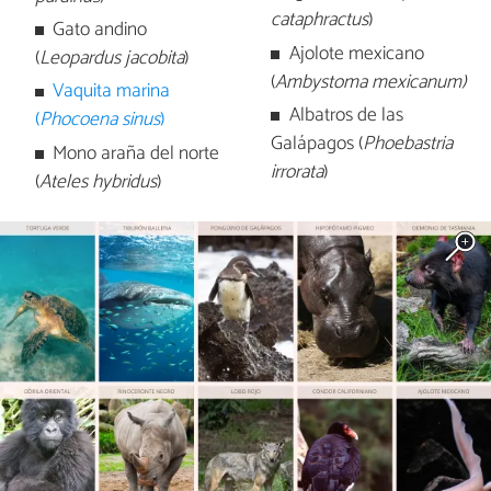
cataphractus
)
Gato andino
Ajolote mexicano
(
Leopardus jacobita
)
(
A
mbystoma mexicanum
)
Vaquita marina
Albatros de las
(
Phocoena sinus
)
Galápagos (
Phoebastria
Mono araña del norte
irrorata
)
(
Ateles hybridus
)