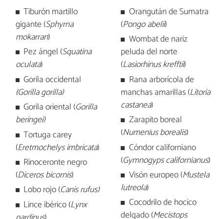
Tiburón martillo
Orangután de Sumatra
gigante (
Sphyrna
(
Pongo abelii
)
mokarran
)
Wombat de nariz
Pez ángel (
Squatina
peluda del norte
oculata
)
(
Lasiorhinus krefftii
)
Gorila occidental
Rana arborícola de
(Gorilla gorilla)
manchas amarillas (
Litoria
castanea
)
Gorila oriental (
Gorilla
beringei
)
Zarapito boreal
(
Numenius borealis
)
Tortuga carey
(
Eretmochelys imbricata
)
Cóndor californiano
(
Gymnogyps californianus
)
Rinoceronte negro
(
Diceros bicornis
)
Visón europeo (
Mustela
lutreola
)
Lobo rojo (
Canis rufus
)
Cocodrilo de hocico
Lince ibérico (
Lynx
delgado (
Mecistops
pardinus
)