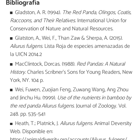
Bibliografía
Gladston, A. R. (1994).
The Red Panda, Olingos, Coatis,
Raccoons, and Their Relatives
. International Union for
Conservation of Nature and Natural Resources.
Glatston, A., Wei, F., Than Zaw & Sherpa, A. (2015).
Ailurus fulgens
. Lista Roja de especies amenazadas de
la UICN 2014.2
MacClintock, Dorcas. (1988).
Red Pandas: A Natural
History
. Charles Scribner’s Sons for Young Readers, New
York, NY. 104 p.
Wei, Fuwen, Zuojian Feng, Zuwang Wang, Ang Zhou
and Jinchu Hu. (1999).
Use of the nutrients in bamboo by
the red panda Ailurus fulgens
. Journal of Zoology. Vol.
248. pp. 535-541
Heath, T.; Platnick, J.
Ailurus fulgens
. Animal Deversity
Web. Disponible en:
https://animaldiversity.org/accounts/Ailurus_fulgens/