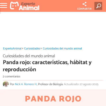
COMPARTIR
ExpertoAnimal
Curiosidades
Curiosidades del mundo animal
Curiosidades del mundo animal
Panda rojo: características, hábitat y
reproducción
2 comentarios
Por
Nick A. Romero H.
, Profesor de Biología.
Actualizado: 27 agosto 2025