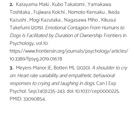
Katayama Maki , Kubo Takatomi , Yamakawa
Toshitaka , Fujiwara Koichi , Nomoto Kensaku , Ikeda
Kazushi , Mogi Kazutaka , Nagasawa Miho , Kikusui
Takefumi (2019).
Emotional Contagion From Humans to
Dogs Is Facilitated by Duration of Ownership.
Frontiers in
Psychology, vol.10.
https://www.frontiersin.org/journals/psychology/articles/
10.3389/fpsyg.2019.01678
Meyers-Manor JE, Botten ML (2020).
A shoulder to cry
on: Heart rate variability and empathetic behavioral
responses to crying and laughing in dogs
. Can J Exp
Psychol. Sep;74(3):235-243. doi: 10.1037/cep0000225.
PMID: 33090854.