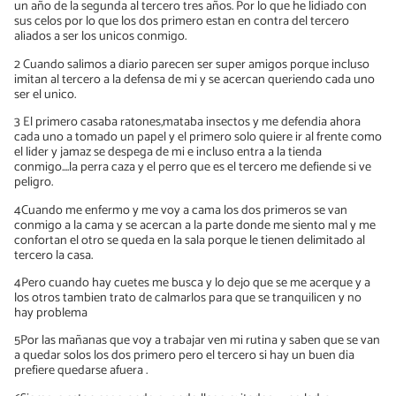
un año de la segunda al tercero tres años. Por lo que he lidiado con
sus celos por lo que los dos primero estan en contra del tercero
aliados a ser los unicos conmigo.
2 Cuando salimos a diario parecen ser super amigos porque incluso
imitan al tercero a la defensa de mi y se acercan queriendo cada uno
ser el unico.
3 El primero casaba ratones,mataba insectos y me defendia ahora
cada uno a tomado un papel y el primero solo quiere ir al frente como
el lider y jamaz se despega de mi e incluso entra a la tienda
conmigo....la perra caza y el perro que es el tercero me defiende si ve
peligro.
4Cuando me enfermo y me voy a cama los dos primeros se van
conmigo a la cama y se acercan a la parte donde me siento mal y me
confortan el otro se queda en la sala porque le tienen delimitado al
tercero la casa.
4Pero cuando hay cuetes me busca y lo dejo que se me acerque y a
los otros tambien trato de calmarlos para que se tranquilicen y no
hay problema
5Por las mañanas que voy a trabajar ven mi rutina y saben que se van
a quedar solos los dos primero pero el tercero si hay un buen dia
prefiere quedarse afuera .