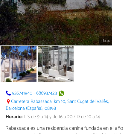
3 fotos
936741940
-
686937423
Carretera Rabassada, km 10, Sant Cugat del Vallès,
Barcelona (España), 08198
Horario:
L-S de 9 a 14 y de 16 a 20 / D de 10 a 14
Rabassada es una residencia canina fundada en el año