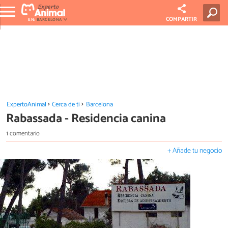
COMPARTIR
EN:
BARCELONA
ExpertoAnimal
Cerca de ti
Barcelona
Rabassada - Residencia canina
1 comentario
+ Añade tu negocio