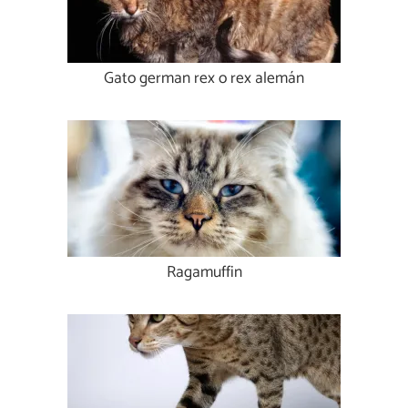
Gato german rex o rex alemán
Ragamuffin