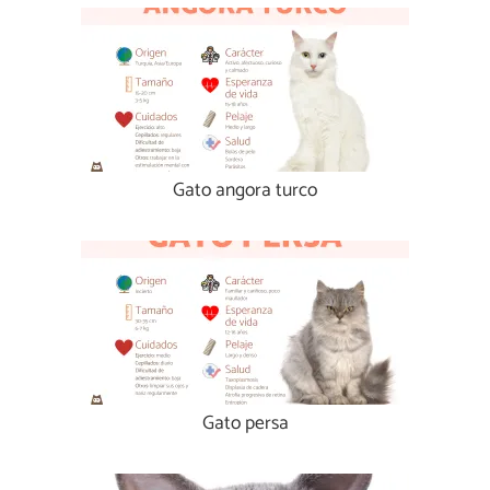
Gato angora turco
Gato persa