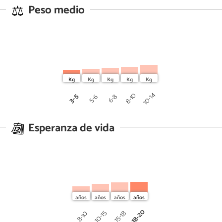
Peso medio
10-14
8-10
3-5
5-6
6-8
Esperanza de vida
18-20
10-15
15-18
8-10