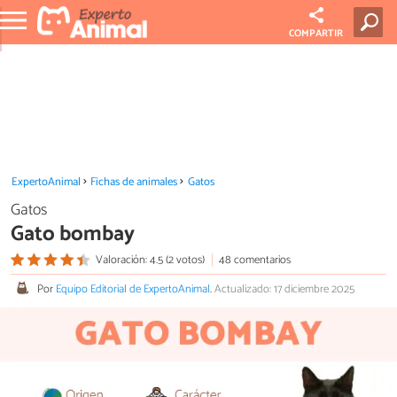
COMPARTIR
ExpertoAnimal
Fichas de animales
Gatos
Gatos
Gato bombay
Valoración: 4.5 (2 votos)
48 comentarios
Por
Equipo Editorial de ExpertoAnimal
.
Actualizado: 17 diciembre 2025