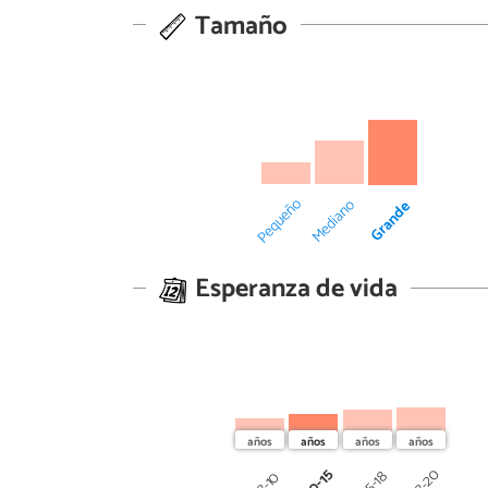
Tamaño
Pequeño
Mediano
Grande
Esperanza de vida
10-15
18-20
15-18
8-10