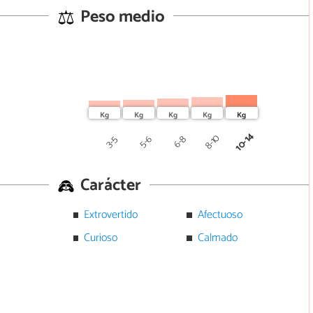
Peso medio
10-14
8-10
5-6
6-8
3-5
Carácter
Extrovertido
Afectuoso
Curioso
Calmado