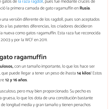
e gatos de
la raza ragdoll
, pues fue mediante cruces de
ció la primera camada de gato ragamuffin en
Rusia
.
una versión diferente de los ragdoll, pues son aceptados
do a las patentes diferencias, los criadores decidieron
a la nueva como gatos ragamuffin. Esta raza fue reconocida
 2003 y por la WCF en 2011.
l gato ragamuffin
ulosos,
con un tamaño importante, lo que los hace ser
, que puede llegar a tener un peso de ¡hasta
14 kilos
! Estos
tre
12 y 16 años
.
musculoso, pero muy bien proporcionado. Su pecho es
a gruesa, lo que los dota de una constitución bastante
 de longitud media y gran tamaño y tienen penachos