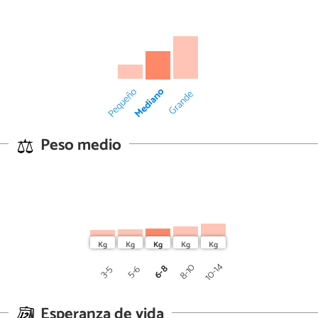
Mediano
Pequeño
Grande
Peso medio
10-14
8-10
6-8
5-6
3-5
Esperanza de vida