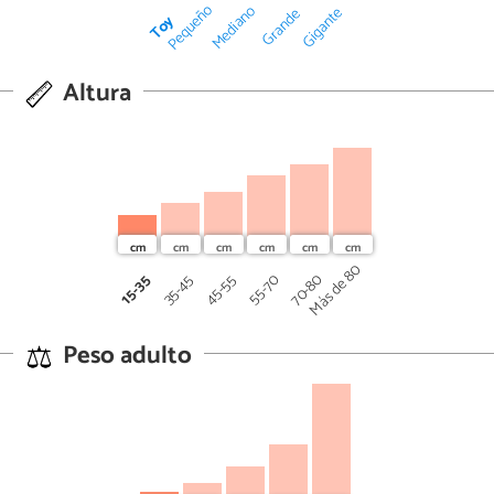
Pequeño
Mediano
Gigante
Grande
Toy
Altura
Más de 80
70-80
45-55
55-70
15-35
35-45
Peso adulto