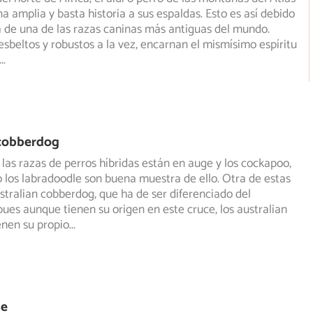
a amplia y basta historia a sus espaldas. Esto es así
debido
a de una de las razas caninas más antiguas del mundo.
 esbeltos y robustos a la vez, encarnan el mismísimo espíritu
...
 cobberdog
las razas de perros híbridas están en auge y los cockapoo,
o los labradoodle son buena muestra de ello. Otra de estas
ustralian cobberdog, que ha de ser diferenciado del
pues aunque tienen su origen en este cruce, los australian
enen su propio
...
le