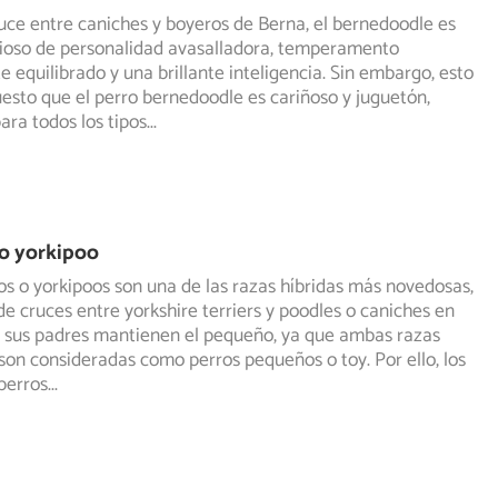
uce entre caniches y boyeros de Berna, el bernedoodle es
cioso de personalidad avasalladora, temperamento
te
equilibrado y una brillante inteligencia. Sin embargo, esto
uesto que el perro bernedoodle es cariñoso y juguetón,
ara todos los tipos
...
o yorkipoo
os o yorkipoos son una de las razas híbridas más novedosas,
e cruces entre yorkshire terriers y poodles o caniches
en
e sus padres mantienen el pequeño, ya que ambas razas
son consideradas como perros pequeños o toy. Por ello, los
perros
...