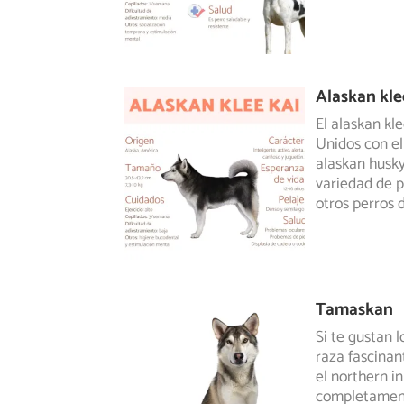
Alaskan kle
El alaskan kl
Unidos con el
alaskan husky
variedad de p
otros perros 
Tamaskan
Si te gustan 
raza fascinan
el northern i
completament