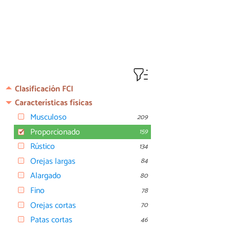
Clasificación FCI
Características físicas
Musculoso
209
Proporcionado
159
Rústico
134
Orejas largas
84
Alargado
80
Fino
78
Orejas cortas
70
Patas cortas
46