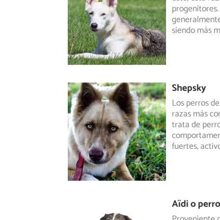
progenitores.
generalmente
siendo más ma
Shepsky
Los perros de
razas más con
trata de perro
comportamenta
fuertes, activ
Aïdi o perr
Proveniente d