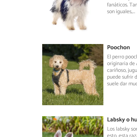
fanáticos. Ta
son iguales,
...
Poochon
El perro pooc
originaria de 
cariñoso, jug
puede sufrir 
suele dar mu
Labsky o h
Los labsky so
esto, esta raz