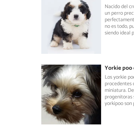
Nacido del cr
un perro pre
perfectamen
no es todo, p
siendo ideal p
Yorkie poo 
Los yorkie po
procedentes d
miniatura. D
progenitoras 
yorkipoo son 