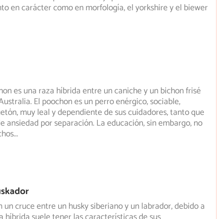
nto en carácter como en morfología, el yorkshire y el biewer
hon es una raza híbrida entre un caniche y un bichon frisé
Australia. El poochon es un perro enérgico, sociable,
uetón, muy leal y dependiente de sus cuidadores, tanto que
de ansiedad por separación. La educación, sin embargo, no
chos
...
uskador
n un cruce entre un husky siberiano y un labrador, debido a
a híbrida suele tener las características de sus