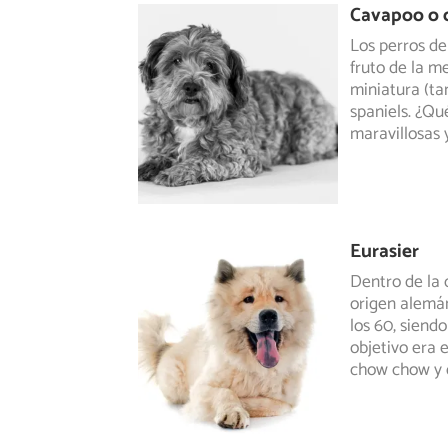
Cavapoo o 
Los perros de
fruto de la m
miniatura
(ta
spaniels. ¿Qu
maravillosas y
Eurasier
Dentro de la 
origen alemán
los 60, siendo
objetivo era 
chow chow y d