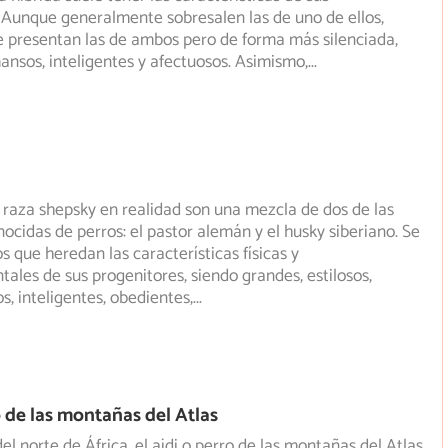
Aunque generalmente sobresalen las de uno de ellos,
 presentan las de ambos pero de forma más silenciada,
nsos, inteligentes y afectuosos. Asimismo,
...
 raza shepsky en realidad son una mezcla de dos de las
ocidas de perros: el pastor alemán y el husky siberiano. Se
s que heredan las características físicas y
les de sus progenitores, siendo grandes, estilosos,
os, inteligentes, obedientes,
...
o de las montañas del Atlas
el norte de África, el aïdi o perro de las montañas del Atlas