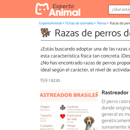
ExpertoAnimal
Fichas de animales
Perros
Razas de per
Razas de perros 
¿Estás buscando adoptar una de las razas 
esta característica física tan concreta. ¡De
¿No has encontrado razas de perros proporc
ideal según el carácter, el nivel de activid
159 razas
Rastreador 
El perro rast
donde origina
general es mu
genéticament
sumamente lea