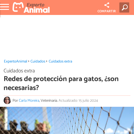
COMPARTIR
ExpertoAnimal
Cuidados
Cuidados extra
Cuidados extra
Redes de protección para gatos, ¿son
necesarias?
Por
Carla Moreira
, Veterinaria.
Actualizado: 15 julio 2024