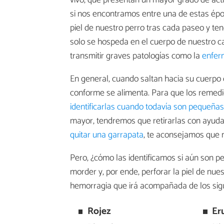
vivo, que presentan un mayor grado de act
si nos encontramos entre una de estas ép
piel de nuestro perro tras cada paseo y te
solo se hospeda en el cuerpo de nuestro c
transmitir graves patologías como la
enfer
En general, cuando saltan hacia su cuer
conforme se alimenta. Para que los remedio
identificarlas cuando todavía son pequeñas
mayor, tendremos que retirarlas con ayuda 
quitar una garrapata
, te aconsejamos que m
Pero, ¿cómo las identificamos si aún son 
morder y, por ende, perforar la piel de nue
hemorragia que irá acompañada de los sigu
Rojez
Er