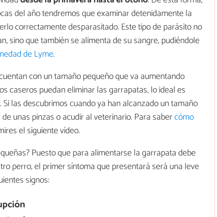
ividad
desde la primavera hasta el otoño
. De esta forma,
ocas del año tendremos que examinar detenidamente la
nerlo correctamente desparasitado. Este tipo de parásito no
an, sino que también se alimenta de su sangre, pudiéndole
medad de Lyme
.
po cuentan con un tamaño pequeño que va aumentando
s caseros puedan eliminar las garrapatas, lo ideal es
. Si las descubrimos cuando ya han alcanzado un tamaño
de unas pinzas o acudir al veterinario. Para saber
cómo
ires el siguiente vídeo.
pequeñas? Puesto que para alimentarse la garrapata debe
stro perro, el primer síntoma que presentará será una leve
ientes signos:
upción