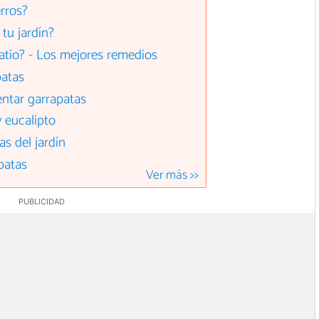
rros?
tu jardín?
atio? - Los mejores remedios
patas
entar garrapatas
y eucalipto
s del jardín
patas
Ver más >>