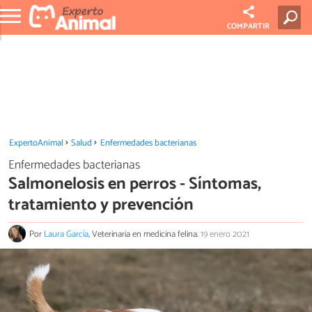
COMPARTIR
ExpertoAnimal
Salud
Enfermedades bacterianas
Enfermedades bacterianas
Salmonelosis en perros - Síntomas,
tratamiento y prevención
Por
Laura García
, Veterinaria en medicina felina.
19 enero 2021