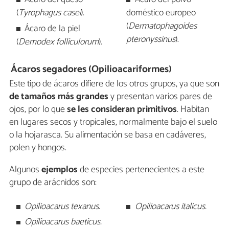
(
Tyrophagus casei
).
doméstico europeo
(
Dermatophagoides
Ácaro de la piel
pteronyssinus
).
(
Demodex folliculorum
).
Ácaros segadores (Opilioacariformes)
Este tipo de ácaros difiere de los otros grupos, ya que son
de tamaños más grandes
y presentan varios pares de
ojos, por lo que
se les consideran primitivos
. Habitan
en lugares secos y tropicales, normalmente bajo el suelo
o la hojarasca. Su alimentación se basa en cadáveres,
polen y hongos.
Algunos
ejemplos
de especies pertenecientes a este
grupo de arácnidos son:
Opilioacarus texanus.
Opilioacarus italicus.
Opilioacarus baeticus.