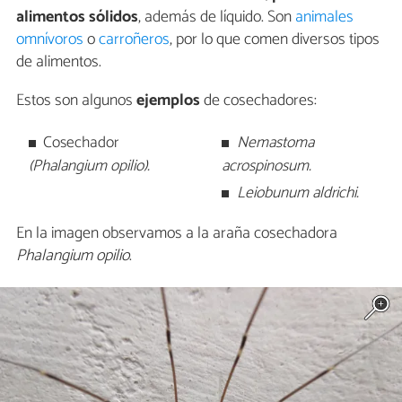
alimentos sólidos
, además de líquido. Son
animales
omnívoros
o
carroñeros
, por lo que comen diversos tipos
de alimentos.
Estos son algunos
ejemplos
de cosechadores:
Cosechador
Nemastoma
(Phalangium opilio).
acrospinosum.
Leiobunum aldrichi.
En la imagen observamos a la araña cosechadora
Phalangium opilio
.