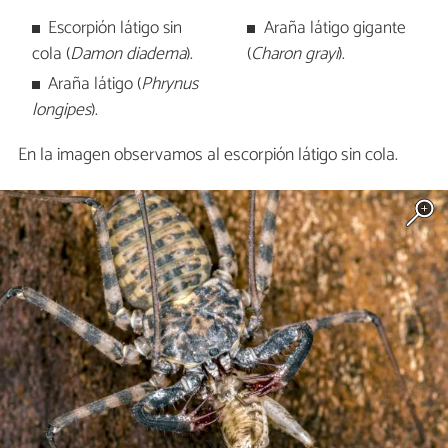
Escorpión látigo sin
Araña látigo gigante
cola (
Damon diadema
).
(
Charon grayi
).
Araña látigo (
Phrynus
longipes
).
En la imagen observamos al escorpión látigo sin cola.