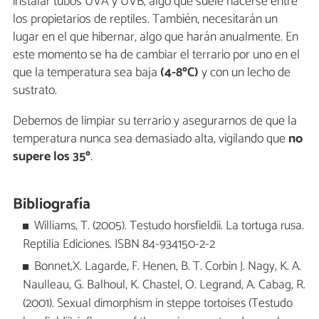
instalar tubos UVA y UVB, algo que suele hacerse entre
los propietarios de reptiles. También, necesitarán un
lugar en el que hibernar, algo que harán anualmente. En
este momento se ha de cambiar el terrario por uno en el
que la temperatura sea baja
(4-8ºC)
y con un lecho de
sustrato.
Debemos de limpiar su terrario y asegurarnos de que la
temperatura nunca sea demasiado alta, vigilando que
no
supere los 35º
.
Bibliografía
Williams, T. (2005). Testudo horsfieldii. La tortuga rusa.
Reptilia Ediciones. ISBN 84-934150-2-2
Bonnet,X. Lagarde, F. Henen, B. T. Corbin J. Nagy, K. A.
Naulleau, G. Balhoul, K. Chastel, O. Legrand, A. Cabag, R.
(2001). Sexual dimorphism in steppe tortoises (Testudo