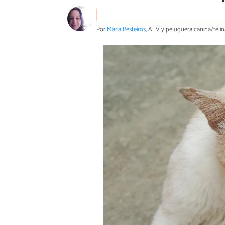
Por
María Besteiros
, ATV y peluquera canina/felin