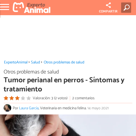
COMPARTIR
ExpertoAnimal
Salud
Otros problemas de salud
Otros problemas de salud
Tumor perianal en perros - Síntomas y
tratamiento
Valoración: 3 (2 votos)
2 comentarios
Por
Laura García
, Veterinaria en medicina felina.
14 mayo 2021