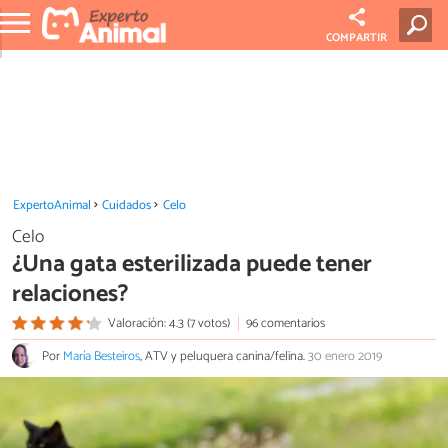
COMPARTIR
ExpertoAnimal
Cuidados
Celo
Celo
¿Una gata esterilizada puede tener
relaciones?
Valoración: 4.3 (7 votos)
96 comentarios
Por
María Besteiros
, ATV y peluquera canina/felina.
30 enero 2019