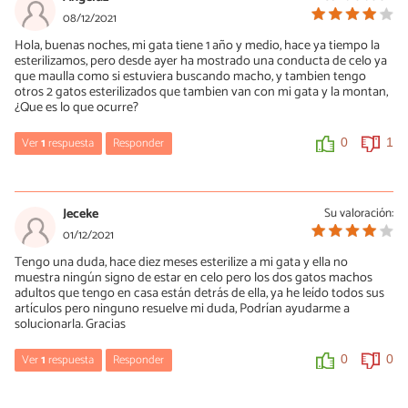
cada gata en función de distintos factores como la cantidad de
Hola, no todas las montas tienen que ver con la cópula, pueden
08/12/2021
luz solar, la edad, etc. Un saludo.
ser parte de juegos, por ejemplo. Por otra parte, no sé cuándo fue
Hola, buenas noches, mi gata tiene 1 año y medio, hace ya tiempo la
castrado. Algunos gatos mantienen conductas propias del celo
esterilizamos, pero desde ayer ha mostrado una conducta de celo ya
aun operados. Un saludo.
0
0
que maulla como si estuviera buscando macho, y tambien tengo
otros 2 gatos esterilizados que tambien van con mi gata y la montan,
0
0
¿Que es lo que ocurre?
Ver
1
respuesta
Responder
0
1
María Besteiros
09/12/2021
Jeceke
Su valoración:
Hola, está explicado en el artículo. Un saludo.
01/12/2021
Tengo una duda, hace diez meses esterilize a mi gata y ella no
0
2
muestra ningún signo de estar en celo pero los dos gatos machos
adultos que tengo en casa están detrás de ella, ya he leído todos sus
artículos pero ninguno resuelve mi duda, Podrían ayudarme a
solucionarla. Gracias
Ver
1
respuesta
Responder
0
0
María Besteiros