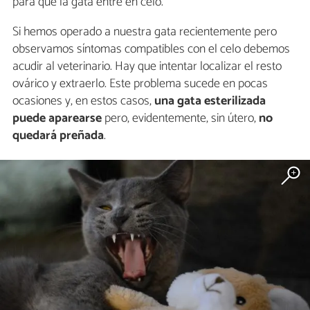
para que la gata entre en celo.
Si hemos operado a nuestra gata recientemente pero
observamos síntomas compatibles con el celo debemos
acudir al veterinario. Hay que intentar localizar el resto
ovárico y extraerlo. Este problema sucede en pocas
ocasiones y, en estos casos,
una gata esterilizada
puede aparearse
pero, evidentemente, sin útero,
no
quedará preñada
.