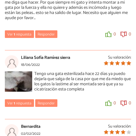
me diga que hacer. Por que siempre mi gato y intenta montar a mi
gata por la fuerza y ella no quiere y además es incómoda y luego
están las peleas... esto se ha salido de lugar. Necesito que alguien me
ayude por favor...
Ver
1
respuesta
Responder
0
0
María Besteiros
10/10/2022
Liliana Sofía Ramírez sierra
Su valoración:
Hola, entiendo que al gato le han extirpado los testículos. Las
18/06/2022
montas no solo son por celo, pueden deberse a juegos,
Tengo una gata esterilizada hace 22 días ya puedo
dominancia, etc. Lo que parece claro es que tienes una situación
dejarla que salga de la casa por que me da miedo que
en la que ambos animales están estresados. No es algo que se
los gatos la lastime al ser montada será que ya su
pueda resolver en un mail, hay que estudiar sus condiciones de
cicatrización esta completa
vida, interacciones, etc. Es un trabajo para expertos en conducta
felina o etólogos. Además, conviene antes descartar problemas
de salud, por lo que se necesita una revisión veterinaria. Un
Ver
1
respuesta
Responder
0
0
saludo.
María Besteiros
0
0
18/06/2022
Bernardita
Su valoración:
Hola, los gatos solo la montan si está en celo. Por otra parte, sí, la
02/02/2022