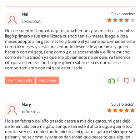
María Besteiros
24/04/2023
Mel
Su valoración:
Hola, habría que comprobar que no le ha quedado ningún resto
21/04/2023
ovárico que pueda dar lugar al celo y a las enfermedades
Hola le cuento: Tengo dos gatos, una hembra y un macho. La hembra
derivadas de las hormonas. Tampoco mencionas si en la
llegó primero y fue esterilizada cuando tenía 6 meses, luego a los 5
castración se extirparon los ovarios y el útero o solo los ovarios.
meses adopte a mi gato macho y bueno el ya tiene aproximadamente
Sin útero no puede haber gestación. Un saludo.
como 10 meses, ya está presentando deseos de apareanse y quiere
hacerlo con mi gata, tiene como 3 días acosandola y el llora mucho
0
0
como de frustración ya que ella obviamente no se deja. Ya tenemos
cita para esterilización. Lo que quiero saber es si es normal ese
comportamiento con mi gata esterilizada.
Ver
1
respuesta
Responder
0
0
María Besteiros
21/04/2023
Mary
Su valoración:
Hola, puede ser que reaccione al olor de otras gatas de los
10/10/2022
alrededores que estén en celo y también puede intentar montarla
Hola en febrero del año pasado castre a mis dos gatos, mi gata dejó
por razones diferentes a las reproductivas. Un saludo.
de tener celo pero mi gato aunque sea estéril ahora sigue queriendo
montarse y está molestando micho a mi gata, mi gata y el siempre se
0
0
pelean y no se como ayudarlos de verdad que necesito que alguien