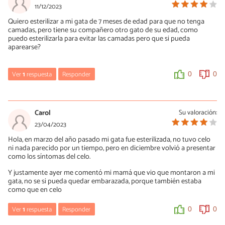
11/12/2023
Quiero esterilizar a mi gata de 7 meses de edad para que no tenga
camadas, pero tiene su compañero otro gato de su edad, como
puedo esterilizarla para evitar las camadas pero que si pueda
aparearse?
Ver
1
respuesta
Responder
0
0
María Besteiros
12/12/2023
Carol
Su valoración:
Hola, son gatos, no personas, no tienen ningún interés en tener
23/04/2023
relaciones si no es para reproducirse. No creo que encuentres a
Hola, en marzo del año pasado mi gata fue esterilizada, no tuvo celo
ningún veterinario que le ligue las trompas a una gata en vez de
ni nada parecido por un tiempo, pero en diciembre volvió a presentar
castrarla, extirpando ovarios o útero y ovarios, no solo para que
como los síntomas del celo.
no se reproduzca, sino para que no pase el estrés asociado al celo
ni ninguna de las enfermedades que a él se asocian (piometra,
Y justamente ayer me comentó mi mamá que vio que montaron a mi
tumores mamarios, etc.). Por cierto, los machos también deben
gata, no se si pueda quedar embarazada, porque también estaba
ser castrados. En países como España hasta es obligatorio. Un
como que en celo
saludo.
Ver
1
respuesta
Responder
0
0
1
0