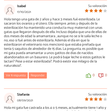
02/12/2021
Isabel
Su valoración:
Hola, así a priori o no está bien castrada o los machos no la
17/10/2021
persiguen con intenciones reproductivas. Un saludo.
Hola tengo una gata de 2 años y hace 3 meses fué esterilizada. Le
sacaron los ovarios y el útero. Ella siempre ,antes y depués de la
0
0
esterilización ha mantenido una conducta muy maternal con unas
gatas que llegaron después de ella. Incluso dejaba que una de ellas de
dos meses de edad la amamantara , aunque no se si le salía leche o
no, eso si fué antes de esterilizarla. Además el día en que la
esterilizaron el veterinario nos mencionó que estaba preñada que
tenía 5 saquitos de alrededor de 15 días. La pregunta; es posible que
mi gata pueda amamantar a unos gatitos de días de nacidos
abandonados en un basurero. Le podrá bajar leche si estos gatitos le
lactan? Pese a estar esterilizada?. Podrá existir ese milagro de la
naturaleza?.
Ver
1
respuesta
Responder
0
0
María Besteiros
17/10/2021
Stefanie
Su valoración:
Hola, es un tema hormonal. Puede dejar que mamen gatitos, pero
08/09/2021
eso no implica que salga leche. De todas formas, el problema de
Hola mi gata fue castrada a los 4 o 5 meses, actualmente tiene 1 año y
juntar gatos es que, sin testar, pueden contagiarse de