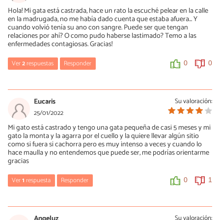
herida ya está cicatrizada. Un saludo.
Hola! Mi gata está castrada, hace un rato la escuché pelear en la calle
en la madrugada, no me había dado cuenta que estaba afuera... Y
0
0
cuando volvió tenía su ano con sangre. Puede ser que tengan
relaciones por ahí? O como pudo haberse lastimado? Temo a las
enfermedades contagiosas. Gracias!
Ver
2
respuestas
Responder
0
0
Lizzu
26/04/2022
Eucaris
Su valoración:
Hola! mi consulta es que mi gata ha quedado en celo a pesar de
25/01/2022
estar esterilizada pero ya la vamos a llevar a operar y todo eso
Mi gato está castrado y tengo una gata pequeña de casi 5 meses y mi
para que le saquen el resto del ovario que quedó, mi pregunta es
gato la monta y la agarra por el cuello y la quiere llevar algún sitio
que mi gato es macho y no es castrado ni nada el influiría de
como si fuera si cachorra pero es muy intenso a veces y cuando lo
algún modo en eso del celo?
hace maulla y no entendemos que puede ser, me podrías orientarme
gracias
0
0
Ver
1
respuesta
Responder
0
1
María Besteiros
María Besteiros
26/04/2022
26/01/2022
Hola, no, el celo es un proceso hormonal que se desencadena en
Angeluz
Su valoración: