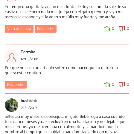
Yo tengo una gatita la acabo de adoptar le doy su comida sale de su
casita q le hice pero nada mas juega con el gato q tengo y si yo me
aserco se esconde y si la agarro maúlla muy fuerte y me araña.
Ver
1
respuesta
Responder
0
0
Mercè Garcia
16/07/2018
Teresita
Hola Eidi, es importante que no intentes cogerla si ella no quiere.
12/03/2018
Dale su espacio y sigue los consejos del artículo, seguro que en
Por qué no asen un artículo sobre como hacer que tú gato solo
cuestión de tiempo se deja manipular.
quiera estar contigo
0
0
Responder
0
0
hushishis
29/11/2017
Sí!!! es así muy útiles los consejos... mi gato Bebé llegó a casa cuando
tenía cinco meses ya... se recluyó en una habitación y no dejaba que
me acerque... yo me acercaba con alimento y llamándolo por su
nombre al tiempo que le hablaba para familiarizarlo con mi voz ...