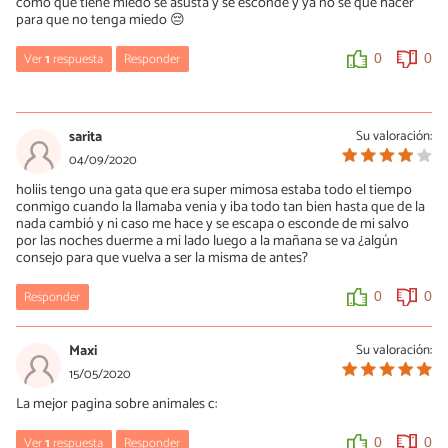
como que tiene miedo se asusta y se esconde y ya no sé qué hacer
para que no tenga miedo 😔
Ver
1
respuesta
Responder
0
0
Eva
16/09/2020
sarita
Su valoración:
Hola, yo también he adoptado, en mi caso 2 gatos hermanos
04/09/2020
super asustadizos que siempre están escondidos. Me han dicho
holiis tengo una gata que era super mimosa estaba todo el tiempo
que tengo que darles tiempo y no atosigarles, que cuando se
conmigo cuando la llamaba venia y iba todo tan bien hasta que de la
sientan seguros vendrán a mi. Mientras tanto intento crear un
nada cambió y ni caso me hace y se escapa o esconde de mi salvo
buen clima, sin mucho ruido, hablandole suavemente, etc.
por las noches duerme a mi lado luego a la mañana se va ¿algún
También le doy un poco de comida con la mano. Me han dicho
consejo para que vuelva a ser la misma de antes?
que puedo tardar semanas o incluso meses en notar un cambio
total. Son especialmente miedosos. Los adopte el dia 11, mañana
usaré Felaway en spray a ver que tal y si poco a poco voy
Responder
0
0
notando mejoria.
Maxi
Su valoración:
0
0
15/05/2020
La mejor pagina sobre animales c:
Ver
1
respuesta
Responder
0
0