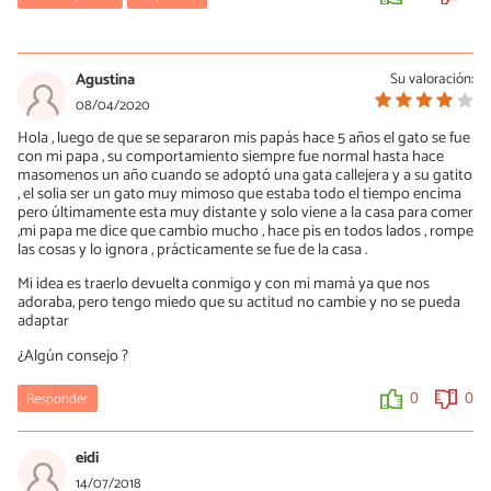
Juan José
05/06/2020
Agustina
Su valoración:
si, ES LA MEJOR, voy a intentar esto con mis gatas, una se murio
08/04/2020
por alergia a los ojos o algo así :(
Hola , luego de que se separaron mis papás hace 5 años el gato se fue
con mi papa , su comportamiento siempre fue normal hasta hace
0
0
masomenos un año cuando se adoptó una gata callejera y a su gatito
, el solia ser un gato muy mimoso que estaba todo el tiempo encima
pero últimamente esta muy distante y solo viene a la casa para comer
,mi papa me dice que cambio mucho , hace pis en todos lados , rompe
las cosas y lo ignora , prácticamente se fue de la casa .
Mi idea es traerlo devuelta conmigo y con mi mamá ya que nos
adoraba, pero tengo miedo que su actitud no cambie y no se pueda
adaptar
¿Algún consejo ?
Responder
0
0
eidi
14/07/2018