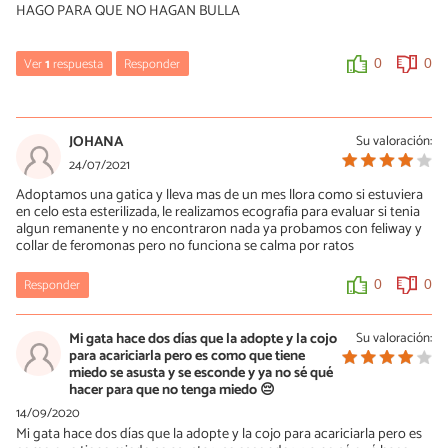
HAGO PARA QUE NO HAGAN BULLA
Ver
1
respuesta
Responder
0
0
Andrea
12/10/2021
JOHANA
Su valoración:
Mi gatita era muy cariñosa y le gustaba dormirse encima de
24/07/2021
nosotras (mis hijas y yo), pero después de su esterilización hace 8
Adoptamos una gatica y lleva mas de un mes llora como si estuviera
meses no quiere que la carguemos, y los mimos solo en la cabeza
en celo esta esterilizada, le realizamos ecografia para evaluar si tenia
y ni hablar de tocarle su pancita, ¿Cómo recuperamos su cariño y
algun remanente y no encontraron nada ya probamos con feliway y
confíanza?
collar de feromonas pero no funciona se calma por ratos
0
0
Responder
0
0
Mi gata hace dos días que la adopte y la cojo
Su valoración:
para acariciarla pero es como que tiene
miedo se asusta y se esconde y ya no sé qué
hacer para que no tenga miedo 😔
14/09/2020
Mi gata hace dos días que la adopte y la cojo para acariciarla pero es