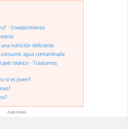
ro? - Envejecimiento
estrés
una nutrición deficiente
r consumir agua contaminada
l pelo blanco - Trastornos
ro si es joven?
anas?
rro?