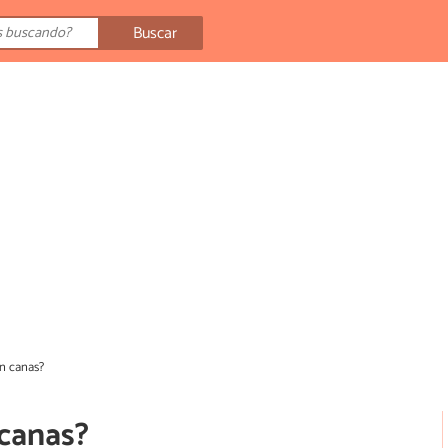
Buscar
en canas?
 canas?