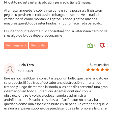
Mi gatito no está esterilizado aún, pero sólo tiene 3 meses.
Al amasar, muerde la cobija y se pone en una pose rara (insiste en
pegar su pelvis en la cobija, sin embargo, no se mueve ni nada, la
verdad no sé cómo montan los gatos). Tengo 3 gatos machos
mayores que él, todos esterilizados, ninguno hace nada parecido.
Es una conducta normal? Lo consultaré con la veterinaria pero no sé
si es algo de lo que deba preocuparme
Ver
1
respuesta
Responder
0
1
María Besteiros
04/10/2021
Lucía Tato
Su valoración:
Hola, a veces los gatos montan a otros o cualquier objeto
25/08/2021
susceptible a modo de juego, sin ninguna relación con el ciclo
Buenas noches! Quería consultarte por un bulto que tiene mi gato en
reproductivo. También hay gatitos que amasan, hipersalivan,
su prepucio. El ( de tres años) tubo una obstrucción urinaria ; fue
ronronean... una manta o cualquier otra superficie blanda porque
tratado y luego de retirada la sonda ,a los dos días presentó una gran
emulan lo que hacían de pequeños al mamar de su madre. En
inflamación en todo su prepucio. Además continuó con la
cualquier caso, si el pene se mantuviese exteriorizado, tendría que
obstrucción . Se le volvió a colocar sonda y administrar
verlo la veterinaria. Un saludo.
antinflamatorio. Pasados tres días la inflación aún no pasa y ha
quedado como una especie de bulto en su pene. La veterinaria que lo
0
1
evaluará el jueves supone que puede ser que se le rompiera la uretra.