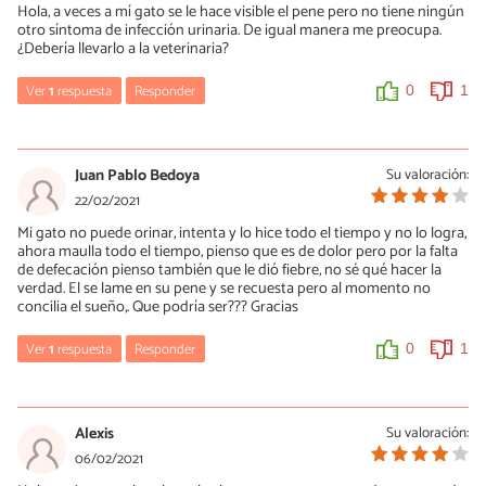
Hola, a veces a mí gato se le hace visible el pene pero no tiene ningún
consulta veterinaria, ya que por internet no es posible realizar
otro síntoma de infección urinaria. De igual manera me preocupa.
ningún examen. Un saludo.
¿Debería llevarlo a la veterinaria?
0
1
Ver
1
respuesta
Responder
0
1
María Besteiros
01/03/2021
Juan Pablo Bedoya
Su valoración:
Hola, no tengo suficiente información. En cualquier caso,
22/02/2021
cualquier preocupación sobre su salud es motivo de consulta
Mi gato no puede orinar, intenta y lo hice todo el tiempo y no lo logra,
con el veterinario. Un saludo.
ahora maulla todo el tiempo, pienso que es de dolor pero por la falta
de defecación pienso también que le dió fiebre, no sé qué hacer la
0
1
verdad. El se lame en su pene y se recuesta pero al momento no
concilia el sueño,. Que podría ser??? Gracias
Ver
1
respuesta
Responder
0
1
María Besteiros
22/02/2021
Alexis
Su valoración:
Hola, un gato que intenta orinar y no puede tiene que ser
06/02/2021
examinado de inmediato por el veterinario. Es una urgencia. Un