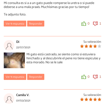
Mi consulta es si a a un gato puede romperse la uretra o si puede
deberse a una mala praxis. Muchísimas gracias por tu tiempo!
Te adjunto foto.
Ver
1
respuesta
Responder
0
1
María Besteiros
25/08/2021
Di
Su valoración:
Hola, no se ha cargado la foto. En cualquier caso, a veces al
22/07/2021
sondar puede haber una rotura, es uno de los riesgos de la
Mi gato está castrado, se siente como si estuviera
técnica, no necesariamente indica un error veterinario. Entiendo
hinchado y al descubrirle el pene no tiene espiculas y
que sigue sondado si se sospecha de rotura uretral. Un saludo y
esta morado. No se le sale
mucha suerte.
0
1
Ver
1
respuesta
Responder
0
1
María Besteiros
22/07/2021
Camila V.
Su valoración:
Hola, no aprecio nada en la foto. De todas formas, cualquier
01/03/2021
preocupación sobre la salud de nuestro animal es motivo de