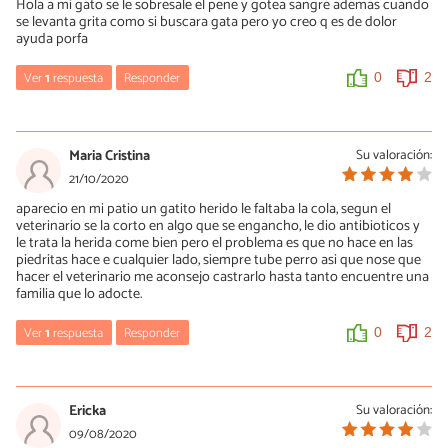
Hola a mi gato se le sobresale el pene y gotea sangre ademas cuando
saludo.
se levanta grita como si buscara gata pero yo creo q es de dolor
ayuda porfa
1
1
Ver
1
respuesta
Responder
0
2
María Besteiros
06/02/2021
Maria Cristina
Su valoración:
Hola, claro que es de dolor. Tienes que llevarlo urgentemente al
21/10/2020
veterinario. Un saludo.
aparecio en mi patio un gatito herido le faltaba la cola, segun el
veterinario se la corto en algo que se engancho, le dio antibioticos y
0
2
le trata la herida come bien pero el problema es que no hace en las
piedritas hace e cualquier lado, siempre tube perro asi que nose que
hacer el veterinario me aconsejo castrarlo hasta tanto encuentre una
familia que lo adocte.
Ver
1
respuesta
Responder
0
2
María Besteiros
21/10/2020
Ericka
Su valoración:
Hola, en primer lugar, muchísimas gracias por recogerlo. Castrar
09/08/2020
es una buena idea y aquí te dejo más información sobre la