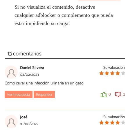
Si no visualiza el contenido, desactive
cualquier adblocker o complemento que pueda
estar impidiendo su carga.
13 comentarios
Daniel Silvera
Su valoración:
04/02/2023
Como curar una infección urinaria en un gato
Ver
1
respuesta
Responder
0
1
María Besteiros
06/02/2023
José
Su valoración:
Hola, los tratamientos (y los diagnósticos) son competencia
10/06/2022
exclusiva de los veterinarios. Un saludo.