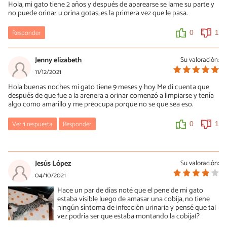
Hola, mi gato tiene 2 años y después de aparearse se lame su parte y
no puede orinar u orina gotas, es la primera vez que le pasa.
0
1
Responder
0
1
Jenny elizabeth
Su valoración:
11/12/2021
Hola buenas noches mi gato tiene 9 meses y hoy Me di cuenta que
después de que fue a la arenera a orinar comenzó a limpiarse y tenía
algo como amarillo y me preocupa porque no se que sea eso.
Ver
1
respuesta
Responder
0
1
María Besteiros
13/12/2021
Jesús López
Su valoración:
Hola, yo tampoco puedo saberlo sin verlo. Un saludo.
04/10/2021
Hace un par de días noté que el pene de mi gato
0
1
estaba visible luego de amasar una cobija, no tiene
ningún síntoma de infección urinaria y pensé que tal
vez podría ser que estaba montando la cobija(?