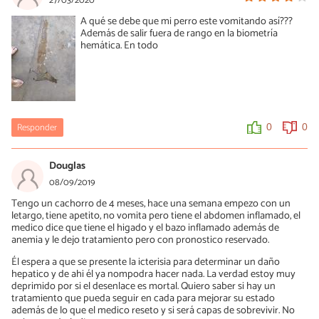
27/03/2020
A qué se debe que mi perro este vomitando así???
Además de salir fuera de rango en la biometría
hemática. En todo
Responder
0
0
Douglas
08/09/2019
Tengo un cachorro de 4 meses, hace una semana empezo con un
letargo, tiene apetito, no vomita pero tiene el abdomen inflamado, el
medico dice que tiene el higado y el bazo inflamado además de
anemia y le dejo tratamiento pero con pronostico reservado.
Él espera a que se presente la icterisia para determinar un daño
hepatico y de ahi él ya nompodra hacer nada. La verdad estoy muy
deprimido por si el desenlace es mortal. Quiero saber si hay un
tratamiento que pueda seguir en cada para mejorar su estado
además de lo que el medico reseto y si será capas de sobrevivir. No