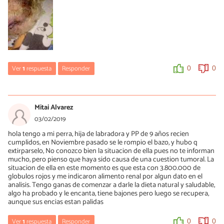
0
0
Ver
1
respuesta
Responder
0
0
Zorayda Coello
05/03/2019
Mitai Alvarez
Hola, Alejandro. No se distingue bien la foto, pero pareciera que le
03/02/2019
falta pelaje en la parte de la cola. Esto puede deberse a distintas
hola tengo a mi perra, hija de labradora y PP de 9 años recien
razones, como pulgas, alergia, estrés, entre otras. Te recomiendo
cumplidos, en Noviembre pasado se le rompio el bazo, y hubo q
acudir a tu veterinario de inmediato para determinar la causa y el
extirparselo, No conozco bien la situacion de ella pues no te informan
tratamiento necesario. ¡Saludos!
mucho, pero pienso que haya sido causa de una cuestion tumoral. La
situacion de ella en este momento es que esta con 3.800.000 de
0
0
globulos rojos y me indicaron alimento renal por algun dato en el
analisis. Tengo ganas de comenzar a darle la dieta natural y saludable,
algo ha probado y le encanta, tiene bajones pero luego se recupera,
aunque sus encias estan palidas
Ver
1
respuesta
Responder
0
0