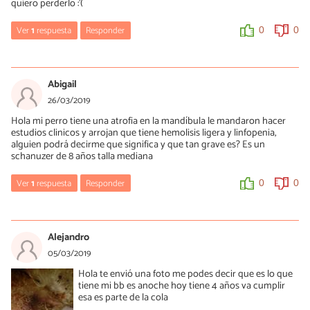
quiero perderlo :'(
Ver
1
respuesta
Responder
0
0
Zorayda Coello
09/09/2019
Abigail
Hola, Douglas. Lo mejor es que sigas al pie de la letra las
26/03/2019
recomendaciones del veterinario y acudas a él apenas notes un
Hola mi perro tiene una atrofia en la mandíbula le mandaron hacer
cambio.
estudios clinicos y arrojan que tiene hemolisis ligera y linfopenia,
Saludos
alguien podrá decirme que significa y que tan grave es? Es un
schanuzer de 8 años talla mediana
0
0
Ver
1
respuesta
Responder
0
0
Zorayda Coello
26/03/2019
Alejandro
Hola, Abigail. Son alteraciones que se relacionan con el nivel de
05/03/2019
glóbulos rojos y blancos en la sangre, por lo que indican debilidad
Hola te envió una foto me podes decir que es lo que
y la posible presencia de una enfermedad. Se deben realizar más
tiene mi bb es anoche hoy tiene 4 años va cumplir
estudios para determinar cuál es la enfermedad y aplicar el
esa es parte de la cola
tratamiento adecuado. Te recomiendo acudir a tu veterinario.
¡Saludos!