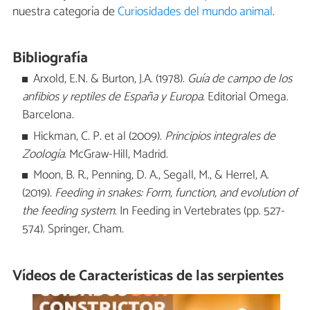
nuestra categoría de
Curiosidades del mundo animal
.
Bibliografía
Arxold, E.N. & Burton, J.A. (1978).
Guía de campo de los
anfibios y reptiles de España y Europa
. Editorial Omega.
Barcelona.
Hickman, C. P. et al (2009).
Principios integrales de
Zoología
.
McGraw-Hill, Madrid.
Moon, B. R., Penning, D. A., Segall, M., & Herrel, A.
(2019)
. Feeding in snakes: Form, function, and evolution of
the feeding system
. In Feeding in Vertebrates (pp. 527-
574). Springer, Cham.
Vídeos de Características de las serpientes