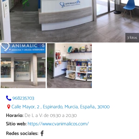
3 fotos
968235703
Calle Mayor, 2 , Espinardo, Murcia, España., 30100
Horario:
De L a V: de 09.30 a 20.30
Sitio web:
https://www.cvanimalicos.com/
Redes sociales: