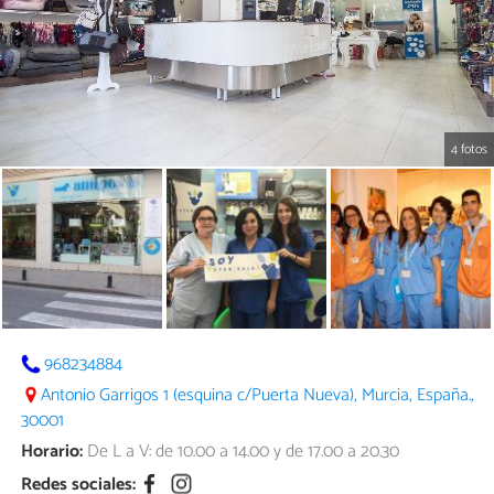
4 fotos
968234884
Antonio Garrigos 1 (esquina c/Puerta Nueva), Murcia, España.,
30001
Horario:
De L a V: de 10.00 a 14.00 y de 17.00 a 20.30
Redes sociales: