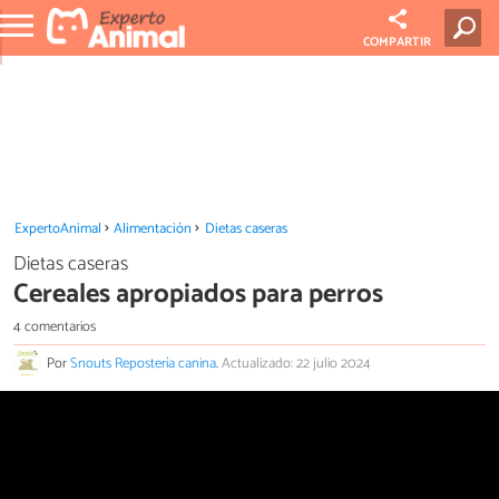
COMPARTIR
ExpertoAnimal
Alimentación
Dietas caseras
Dietas caseras
Cereales apropiados para perros
4 comentarios
Por
Snouts Repostería canina
.
Actualizado: 22 julio 2024