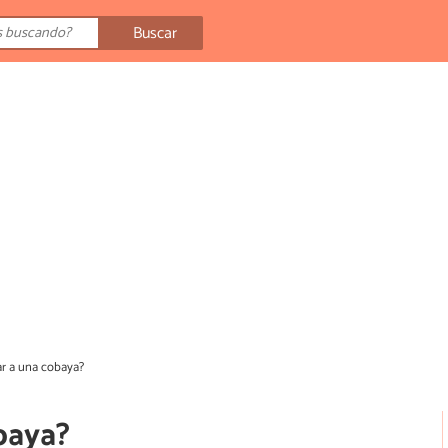
Buscar
r a una cobaya?
baya?