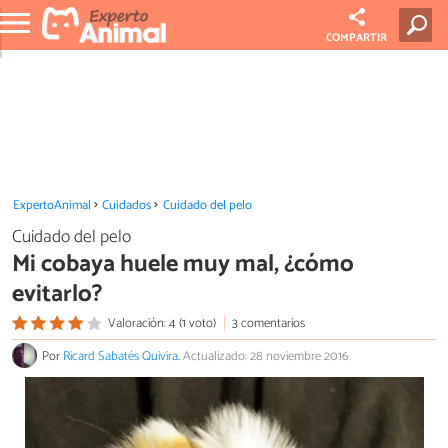
COMPARTIR
ExpertoAnimal
Cuidados
Cuidado del pelo
Cuidado del pelo
Mi cobaya huele muy mal, ¿cómo
evitarlo?
Valoración: 4 (1 voto)
3 comentarios
Por
Ricard Sabatés Quivira
.
Actualizado: 28 noviembre 2016