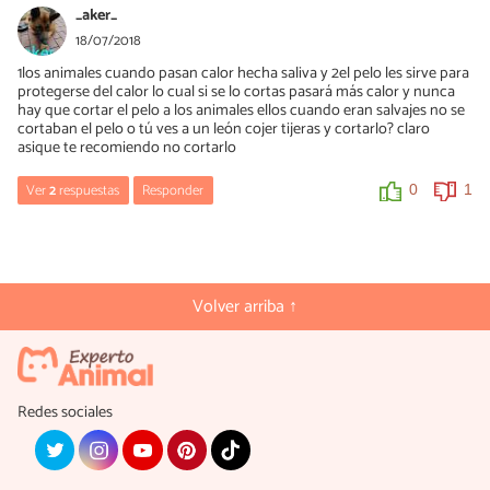
_aker_
18/07/2018
1los animales cuando pasan calor hecha saliva y 2el pelo les sirve para
protegerse del calor lo cual si se lo cortas pasará más calor y nunca
hay que cortar el pelo a los animales ellos cuando eran salvajes no se
cortaban el pelo o tú ves a un león cojer tijeras y cortarlo? claro
asique te recomiendo no cortarlo
Ver
2
respuestas
Responder
0
1
Palo
17/06/2019
Los seres humanos, de forma natural, tendríamos el pelo por los
Volver arriba ↑
suelos si no nos lo cortáramos... y es mejor que lo hagamos, ¿no?
0
0
Redes sociales
Kevin
02/03/2020
Pequeño detalle, los gatos son animales DOMÉSTICOS, no