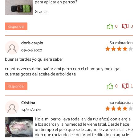
para aplicar en perros.?
Gracias
Responder
0
0
doris carpio
Su valoración:
09/04/2020
buenas tardes yo quisiera saber
cuantas veces debo bañar ami perro con el champu y me diga
cuantas gotas del aceite de arbol de te
Responder
0
1
Cristina
Su valoración:
24/02/2020
Hola, mi perro lleva toda la vida (10 años) con alergia
a los acaros y la humedad le viene fatal. Desde hace
un tiempo el pelo que se le cae, no le vuelve a salir. He
oido que rociando le con árbol te diluido en agua le