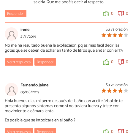
saldría. Que me podéis decir al respecto
Responder
0
0
irene
Su valoración:
21/11/2019
No me ha resultado buena la expliacaion, pq es mas facil decir las
gotas que se deben de echar en tanto de litros que andar con el 1%
Ver
1
respuesta
Responder
0
0
Mnt
17/08/2020
Fernando Jaime
Su valoración:
Si ponemos que el 100% es 1 L el 1% seria 0.001L
05/08/2019
Hola buenos días mi perro después del baño con aceite árbol de te
0
0
presento algunos síntomas como si no tuviera fuerza y triste con
movimiento a cámara lenta .
Es posible que se intoxicara en el baño ?
Ver
1
respuesta
Responder
0
0