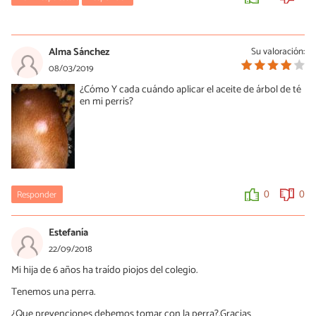
liliana espinosa
22/10/2021
Alma Sánchez
Su valoración:
si, en el articulo dice que es un efecto secundario por
08/03/2019
intoxicacion. espero tu amigo haya ido al veterinario y
¿Cómo Y cada cuándo aplicar el aceite de árbol de té
actualmente esté bien
en mi perris?
0
0
Responder
0
0
Estefanía
22/09/2018
Mi hija de 6 años ha traído piojos del colegio.
Tenemos una perra.
¿Que prevenciones debemos tomar con la perra?.Gracias