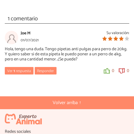
1 comentario
Joe M
Su valoración:
01/07/2021
Hola, tengo una duda. Tengo pipetas anti pulgas para perro de 20kg.
Y quiero saber si de esta pipeta le puedo poner a un perro de 4kg,
pero en una cantidad menor. ¿Se puede?
Ver
1
respuesta
Responder
0
0
María Besteiros
01/07/2021
Hola, no es lo más recomendable porque puedes errar en la dosis
Volver arriba ↑
correcta y la cantidad que sobre puede estropearse. Un saludo.
0
0
Redes sociales