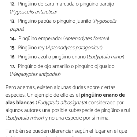
Pingüino de cara marcada o pingüino barbijo
(
Pygoscelis antarctica
)
Pingüino papúa o pingüino juanito (
Pygoscelis
papua
)
Pingüino emperador (
Aptenodytes forsteri
)
Pingüino rey (
Aptenodytes patagonicus
)
Pingüino azul o pingüino enano (
Eudyptula minor
)
Pingüino de ojo amarillo o pingüino ojigualdo
(
Megadyptes antipodes
)
Pero además, existen algunas dudas sobre ciertas
especies. Un ejemplo de ello es el
pingüino enano de
alas blancas
(
Eudyptula albosignata
) considerado por
algunos autores una posible subespecie de pingüino azul
(
Eudyptula minor
) y no una especie por sí mima.
También se pueden diferenciar según el lugar en el que