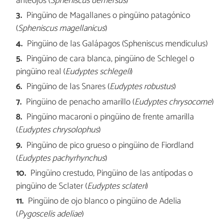
anteojos (
Spheniscus demersus
)
Pingüino de Magallanes o pingüino patagónico
(
Spheniscus magellanicus
)
Pingüino de las Galápagos (Spheniscus mendiculus)
Pingüino de cara blanca, pingüino de Schlegel o
pingüino real (
Eudyptes schlegeli
)
Pingüino de las Snares (
Eudyptes robustus
)
Pingüino de penacho amarillo (
Eudyptes chrysocome
)
Pingüino macaroni o pingüino de frente amarilla
(
Eudyptes chrysolophus
)
Pingüino de pico grueso o pingüino de Fiordland
(
Eudyptes pachyrhynchus
)
Pingüino crestudo, Pingüino de las antípodas o
pingüino de Sclater (
Eudyptes sclateri
)
Pingüino de ojo blanco o pingüino de Adelia
(
Pygoscelis adeliae
)