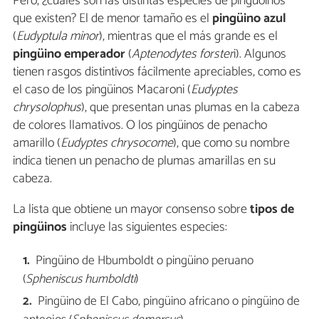
Pero, ¿cuáles son las distintas especies de pingüoinos
que existen? El de menor tamaño es el
pingüino azul
(
Eudyptula minor
), mientras que el más grande es el
pingüino emperador
(
Aptenodytes forster
i). Algunos
tienen rasgos distintivos fácilmente apreciables, como es
el caso de los pingüinos Macaroni (
Eudyptes
chrysolophus
), que presentan unas plumas en la cabeza
de colores llamativos. O los pingüinos de penacho
amarillo (
Eudyptes chrysocome
), que como su nombre
indica tienen un penacho de plumas amarillas en su
cabeza.
La lista que obtiene un mayor consenso sobre
tipos de
pingüinos
incluye las siguientes especies:
Pingüino de Hbumboldt o pingüino peruano
(
Spheniscus humboldti
)
Pingüino de El Cabo, pingüino africano o pingüino de