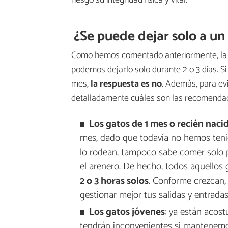
riesgo su integridad física y vital.
¿Se puede dejar solo a un
Como hemos comentado anteriormente, la ed
podemos dejarlo solo durante 2 o 3 días. Si
mes,
la respuesta es no
. Además, para ev
detalladamente cuáles son las recomendac
Los gatos de 1 mes o recién naci
mes, dado que todavía no hemos tenid
lo rodean, tampoco sabe comer solo 
el arenero. De hecho, todos aquello
2 o 3 horas solos
. Conforme crezcan, 
gestionar mejor tus salidas y entradas
Los gatos jóvenes
: ya están acos
tendrán inconvenientes si mantenemos