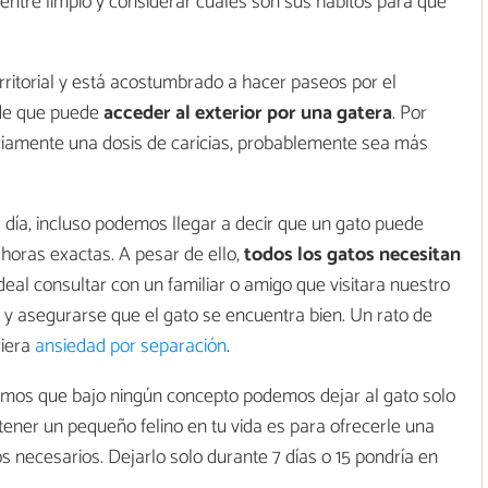
entre limpio y considerar cuáles son sus hábitos para que
rritorial y está acostumbrado a hacer paseos por el
 de que puede
acceder al exterior por una gatera
. Por
iariamente una dosis de caricias, probablemente sea más
 día, incluso podemos llegar a decir que un gato puede
 horas exactas. A pesar de ello,
todos los gatos necesitan
 ideal consultar con un familiar o amigo que visitara nuestro
 y asegurarse que el gato se encuentra bien. Un rato de
riera
ansiedad por separación
.
mos que bajo ningún concepto podemos dejar al gato solo
 tener un pequeño felino en tu vida es para ofrecerle una
os necesarios. Dejarlo solo durante 7 días o 15 pondría en