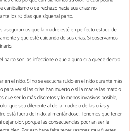
r las crías porque cambiaríamos su olor, lo cual podría
 canibalismo o de rechazo hacia sus crías: no
te los 10 días que siguenal parto.
es asegurarnos que la madre esté en perfecto estado de
amente y que esté cuidando de sus crías. Si observamos
nario.
l parto son las infeccione o que alguna cría quede dentro
ar en el nido. Si no se escucha ruido en el nido durante más
o para ver si las crías han muerto o si la madre las mató o
s que ser lo más discretos y lo menos invasivos posible,
olor que sea diferente al de la madre o de las crías y
re está fuera del nido, alimentándose. Tenemos que tener
 dejar olor, porque las consecuencias podrían ser la
nte bien. Por eso hace falta tener razones muy fuertes