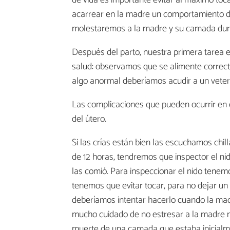
de vida es importante evitar al máximo toca
acarrear en la madre un comportamiento de
molestaremos a la madre y su camada duran
Después del parto, nuestra primera tarea 
salud: observamos que se alimente correct
algo anormal deberíamos acudir a un veteri
Las complicaciones que pueden ocurrir en e
del útero.
Si las crías están bien las escuchamos chill
de 12 horas, tendremos que inspector el nid
las comió. Para inspeccionar el nido tenemo
tenemos que evitar tocar, para no dejar un 
deberíamos intentar hacerlo cuando la mad
mucho cuidado de no estresar a la madre ni
muerte de una camada que estaba inicialme