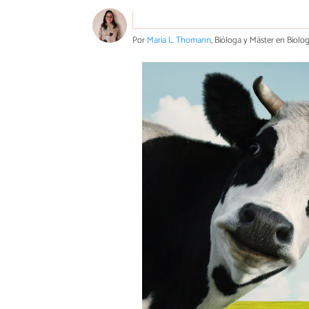
Por
María L. Thomann
, Bióloga y Máster en Biolo