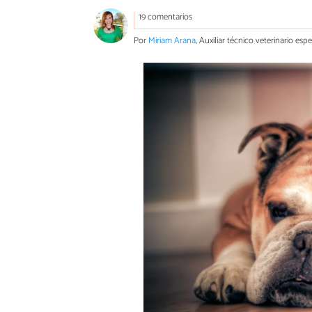
19 comentarios
Por
Miriam Arana
, Auxiliar técnico veterinario es