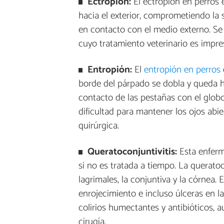
Ectropión:
El ectropión en perros 
hacia el exterior, comprometiendo la 
en contacto con el medio externo. S
cuyo tratamiento veterinario es impres
Entropión:
El
entropión en perros
e
borde del párpado se dobla y queda ha
contacto de las pestañas con el globo 
dificultad para mantener los ojos abie
quirúrgica.
Queratoconjuntivitis:
Esta enferm
si no es tratada a tiempo. La queratoc
lagrimales, la conjuntiva y la córnea
enrojecimiento e incluso úlceras en la
colirios humectantes y antibióticos, 
cirugía.