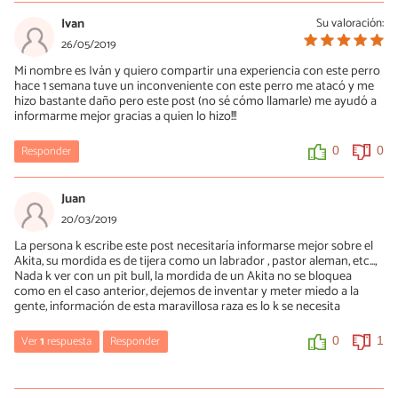
Ivan
Su valoración:
26/05/2019
Mi nombre es Iván y quiero compartir una experiencia con este perro
hace 1 semana tuve un inconveniente con este perro me atacó y me
hizo bastante daño pero este post (no sé cómo llamarle) me ayudó a
informarme mejor gracias a quien lo hizo!!!
Responder
0
0
Juan
20/03/2019
La persona k escribe este post necesitaría informarse mejor sobre el
Akita, su mordida es de tijera como un labrador , pastor aleman, etc...,
Nada k ver con un pit bull, la mordida de un Akita no se bloquea
como en el caso anterior, dejemos de inventar y meter miedo a la
gente, información de esta maravillosa raza es lo k se necesita
Ver
1
respuesta
Responder
0
1
Oscar