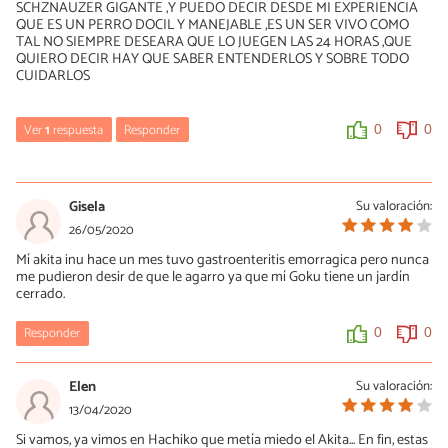
SCHZNAUZER GIGANTE ,Y PUEDO DECIR DESDE MI EXPERIENCIA
QUE ES UN PERRO DOCIL Y MANEJABLE ,ES UN SER VIVO COMO
TAL NO SIEMPRE DESEARA QUE LO JUEGEN LAS 24 HORAS ,QUE
QUIERO DECIR HAY QUE SABER ENTENDERLOS Y SOBRE TODO
CUIDARLOS
Ver
1
respuesta
Responder
0
0
Raúl
27/11/2023
Gisela
Su valoración:
Genial comentario, Sergio, yo tengo al mío desde ayer y estoy
26/05/2020
encantado.
Mí akita inu hace un mes tuvo gastroenteritis emorragica pero nunca
me pudieron desir de que le agarro ya que mí Goku tiene un jardín
0
0
cerrado.
Responder
0
0
Elen
Su valoración:
13/04/2020
Si vamos, ya vimos en Hachiko que metía miedo el Akita... En fin, estas