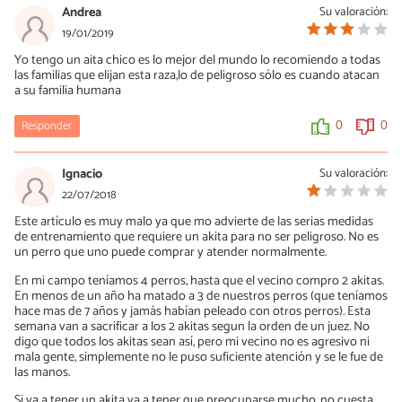
13/04/2021
Andrea
Su valoración:
Es cierto que no es la misma mordida que un Pitbull. También he
19/01/2019
de decir que los Pitbull sueltan, nada más hay que verlos con
Yo tengo un aita chico es lo mejor del mundo lo recomiendo a todas
adiestradores, les dan un orden y sueltan. Está página tienes
las familias que elijan esta raza,lo de peligroso sólo es cuando atacan
muchas cosas buenas, pero en otras no aciertan. Información real
a su familia humana
sobre los Akitas se puede encontrar en Japón, libros de estos etc...
Aquí en España, poca información buena.
Responder
0
0
0
0
Ignacio
Su valoración:
22/07/2018
Este artículo es muy malo ya que mo advierte de las serias medidas
de entrenamiento que requiere un akita para no ser peligroso. No es
un perro que uno puede comprar y atender normalmente.
En mi campo teníamos 4 perros, hasta que el vecino compro 2 akitas.
En menos de un año ha matado a 3 de nuestros perros (que teníamos
hace mas de 7 años y jamás habían peleado con otros perros). Esta
semana van a sacrificar a los 2 akitas segun la orden de un juez. No
digo que todos los akitas sean así, pero mi vecino no es agresivo ni
mala gente, simplemente no le puso suficiente atención y se le fue de
las manos.
Si va a tener un akita va a tener que preocuparse mucho, no cuesta