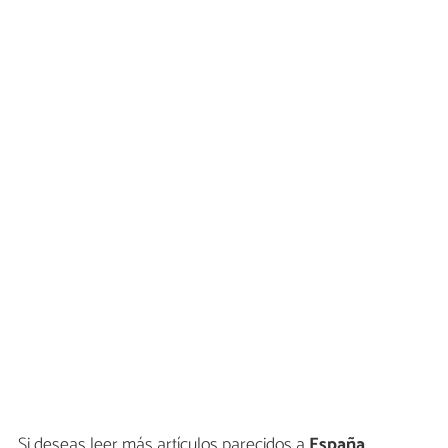
Si deseas leer más artículos parecidos a
España