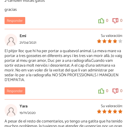
2-tambien visitais gatos
gracias
Responder
0
0
Emi
Su valoración:
21/04/2021
El pitjor lloc que hi ha per portar a qualsevol animal. La meva mare va
portar a tres gossetes en diferents anys i les tres van morir allà. Jo vaig
portar al meu gran amor, Duc per a una radiografia.Cuando vam
sortir estava molt nerviós i desorientat. A el cap d'una setmana va
morir. No em van voler dir la veritat del que li van administrar per
sedar-lo per a la radiografia. NO SÓN PROFESSIONALS I MANQUEN
D'EMPATIA.
Responder
0
0
Yara
Su valoración:
19/11/2020
A pesar de el resto de comentarios, yo tengo una gatita que ha tenido
muchos problemas, la tuvieron que atender de urgencias por un gran