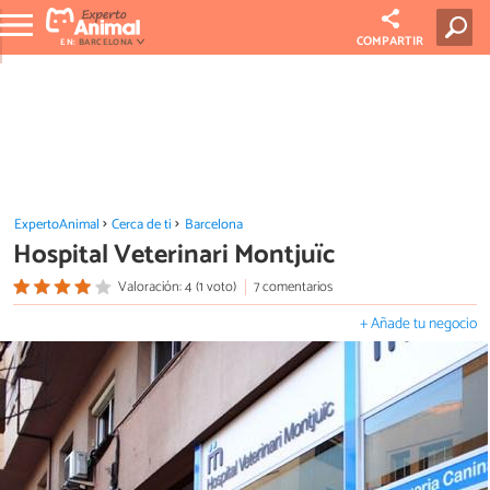
COMPARTIR
EN:
BARCELONA
ExpertoAnimal
Cerca de ti
Barcelona
Hospital Veterinari Montjuïc
Valoración: 4 (1 voto)
7 comentarios
+ Añade tu negocio