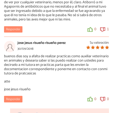
de ver por cualquier veterinario, menos por él, claro. Atiborró a mi
0
0
Agapornis de antibióticos que no necesitaba y al final el animal tuvo
que ser ingresado debido a que la enfermedad se fue agravando ya
que él no tenía ni idea de lo que le pasaba. No sé si sabrá de otros
animales, pero las aves mejor que ni las mire.
Responder
0
1
jose jesus risueño risueño perez
Su valoración:
30/09/2018
buenos dias soy a afalta de realizar practicas como auxiliar veterinario
en animales y desearia saber si las puedo realizar con ustedes para
decirselo a mi tutora en practicas parta que les envien la
docomentacion correspondiente y ponerme en contacto con conmi
tutora de pratcasicas
atte
jose jesus risueño
Responder
0
0