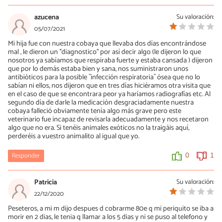
azucena
Su valoración:
05/07/2021
Mi hija fue con nuestra cobaya que llevaba dos días encontrándose
mal , le dieron un ''diagnostico'' por así decir algo (le dijeron lo que
nosotros ya sabíamos que respiraba fuerte y estaba cansada ) dijeron
que por lo demás estaba bien y sana, nos suministraron unos
antibióticos para la posible ``infección respiratoria`` ósea que no lo
sabían ni ellos, nos dijeron que en tres días hiciéramos otra visita que
en el caso de que se encontrara peor ya haríamos radiografías etc. Al
segundo día de darle la medicación desgraciadamente nuestra
cobaya falleció obviamente tenía algo más grave pero este
veterinario fue incapaz de revisarla adecuadamente y nos recetaron
algo que no era. Si tenéis animales exóticos no la traigáis aquí,
perderéis a vuestro animalito al igual que yo.
Responder
0
1
Patricia
Su valoración:
22/12/2020
Peseteros, a mi m dijo despues d cobrarme 80e q mi periquito se iba a
morir en 2 dias, le tenia q llamar a los 5 dias y ni se puso al telefono y