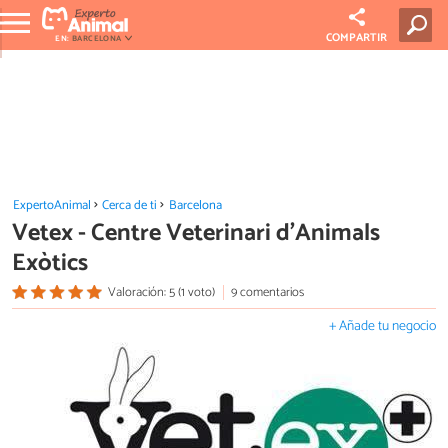
COMPARTIR
EN:
BARCELONA
ExpertoAnimal
Cerca de ti
Barcelona
Vetex - Centre Veterinari d'Animals
Exòtics
Valoración: 5 (1 voto)
9 comentarios
+ Añade tu negocio