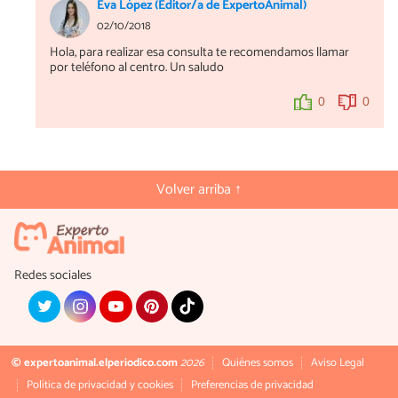
Eva López (Editor/a de ExpertoAnimal)
02/10/2018
Hola, para realizar esa consulta te recomendamos llamar
por teléfono al centro. Un saludo
0
0
Volver arriba ↑
Redes sociales
© expertoanimal.elperiodico.com
2026
Quiénes somos
Aviso Legal
Política de privacidad y cookies
Preferencias de privacidad