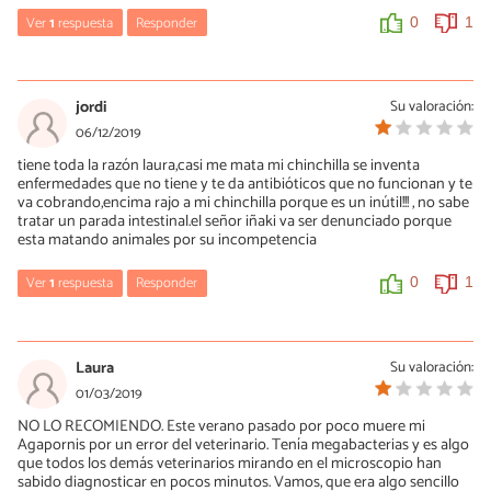
Ver
1
respuesta
Responder
0
1
Laia
10/01/2023
jordi
Su valoración:
Todo depende de cómo está el animal y ellos no están dentro.
06/12/2019
Con mis mascotas, conseguido remontar situaciones muy
tiene toda la razón laura,casi me mata mi chinchilla se inventa
difíciles y ha hecho un seguimiento magnífico. Los animales
enfermedades que no tiene y te da antibióticos que no funcionan y te
tienden a esconder sus enfermedades y no se llega a tiempo.
va cobrando,encima rajo a mi chinchilla porque es un inútil!!! , no sabe
tratar un parada intestinal.el señor iñaki va ser denunciado porque
0
0
esta matando animales por su incompetencia
Ver
1
respuesta
Responder
0
1
Laura
16/03/2020
Laura
Su valoración:
Yo reclamé a través de la OCU y en el colegio de veterinarios pero
01/03/2019
no conseguí nada. En el colegio de veterinarios directamente te
NO LO RECOMIENDO. Este verano pasado por poco muere mi
ignoran, aún así, sí que deberías poner una queja para que quede
Agapornis por un error del veterinario. Tenía megabacterias y es algo
constancia de lo mal veterinario que es este señor, y vean que
que todos los demás veterinarios mirando en el microscopio han
somos muchos los afectados.
sabido diagnosticar en pocos minutos. Vamos, que era algo sencillo