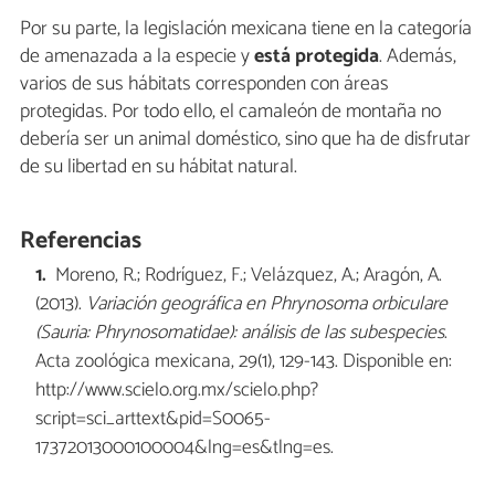
Por su parte, la legislación mexicana tiene en la categoría
de amenazada a la especie y
está protegida
. Además,
varios de sus hábitats corresponden con áreas
protegidas. Por todo ello, el camaleón de montaña no
debería ser un animal doméstico, sino que ha de disfrutar
de su libertad en su hábitat natural.
Referencias
Moreno, R.; Rodríguez, F.; Velázquez, A.; Aragón, A.
(2013).
Variación geográfica en
Phrynosoma orbiculare
(Sauria: Phrynosomatidae): análisis de las subespecies
.
Acta zoológica mexicana, 29(1), 129-143. Disponible en:
http://www.scielo.org.mx/scielo.php?
script=sci_arttext&pid=S0065-
17372013000100004&lng=es&tlng=es.