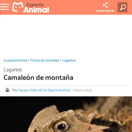
COMPARTIR
ExpertoAnimal
Fichas de animales
Lagartos
Lagartos
Camaleón de montaña
Por
Equipo Editorial de ExpertoAnimal
.
1 marzo 2023