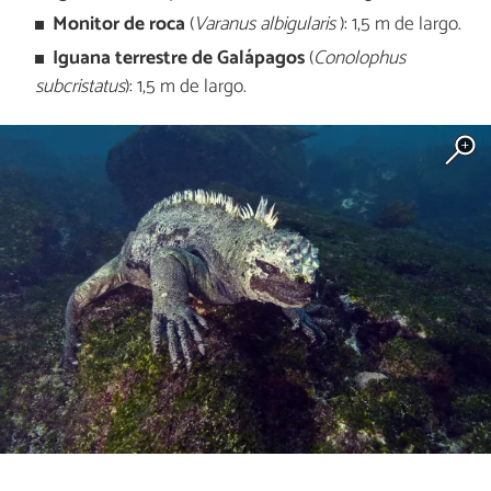
Monitor de roca
(
Varanus albigularis
): 1,5 m de largo.
Iguana terrestre de Galápagos
(
Conolophus
subcristatus
): 1,5 m de largo.