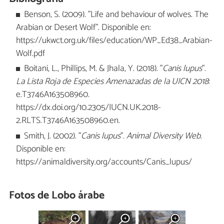
Benson, S. (2009). "Life and behaviour of wolves. The
Arabian or Desert Wolf". Disponible en:
https://ukwct.org.uk/files/education/WP_Ed38_Arabian-
Wolf.pdf
Boitani, L., Phillips, M. & Jhala, Y. (2018). "
Canis lupus
".
La Lista Roja de Especies Amenazadas de la UICN 2018
:
e.T3746A163508960.
https://dx.doi.org/10.2305/IUCN.UK.2018-
2.RLTS.T3746A163508960.en.
Smith, J. (2002). "
Canis lupus
".
Animal Diversity Web
.
Disponible en:
https://animaldiversity.org/accounts/Canis_lupus/
Fotos de Lobo árabe